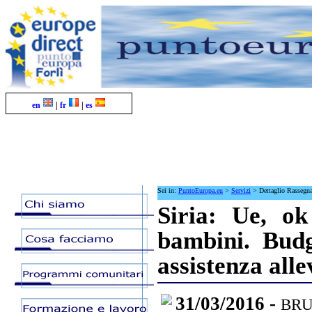
en
|
fr
|
es
Sei in:
PuntoEuropa.eu
>
Servizi
>
Dettaglio Rassegn
Siria: Ue, ok
bambini. Budg
assistenza alle
31/03/2016 -
BRUX