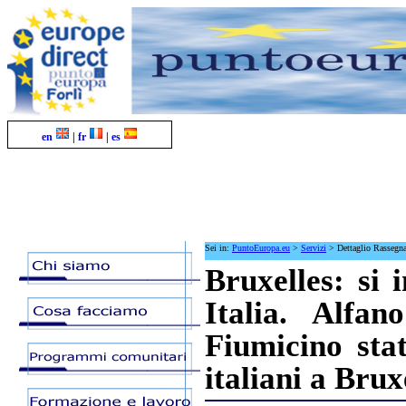
en
|
fr
|
es
Sei in:
PuntoEuropa.eu
>
Servizi
>
Dettaglio Rassegn
Bruxelles: si i
Italia. Alfa
Fiumicino sta
italiani a Brux