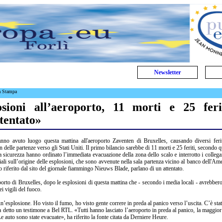
Newsletter
a Stampa
osioni all’aeroporto, 11 morti e 25 feri
tentato»
anno avuto luogo questa mattina all'aeroporto Zaventen di Bruxelles, causando diversi feri
n delle partenze verso gli Stati Uniti. Il primo bilancio sarebbe di 11 morti e 25 feriti, secondo 
ica sicurezza hanno ordinato l’immediata evacuazione della zona dello scalo e interrotto i colleg
ali sull’origine delle esplosioni, che sono avvenute nella sala partenza vicino al banco dell'Am
 riferito dal sito del giornale fiammingo Nieuws Blade, parlano di un attentato.
porto di Bruxelles, dopo le esplosioni di questa mattina che - secondo i media locali - avrebbero
ei vigili del fuoco.
un’esplosione. Ho visto il fumo, ho visto gente correre in preda al panico verso l’uscita. C’è sta
 detto un testimone a Bel RTL. «Tutti hanno lasciato l’aeroporto in preda al panico, la maggior
e auto sono state evacuate», ha riferito la fonte citata da Derniere Heure.