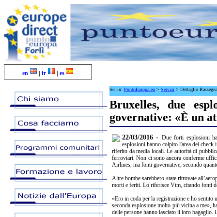
en
|
fr
|
es
Sei in:
PuntoEuropa.eu
>
Servizi
>
Dettaglio Rassegn
Bruxelles, due espl
governative: «È un at
22/03/2016 -
Due forti esplosioni h
esplosioni hanno colpito l'area dei check i
riferito da media locali. Le autorità di pubbl
ferroviari. Non ci sono ancora conferme uffici
Airlines, ma fonti governative, secondo quanto
Altre bombe sarebbero state ritrovate all’aero
morti e feriti. Lo riferisce Vtm, citando fonti d
«Ero in coda per la registrazione e ho sentito 
seconda esplosione molto più vicina a me», ha
delle persone hanno lasciato il loro bagaglio. L