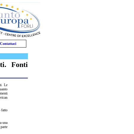
Contattaci
ti. Fonti
ti. Le
quanto
amenti
erican
 fatto
ta una
 parte