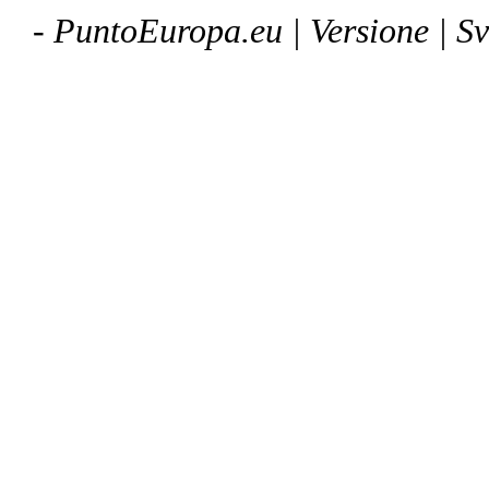
- PuntoEuropa.eu |
Versione
| S