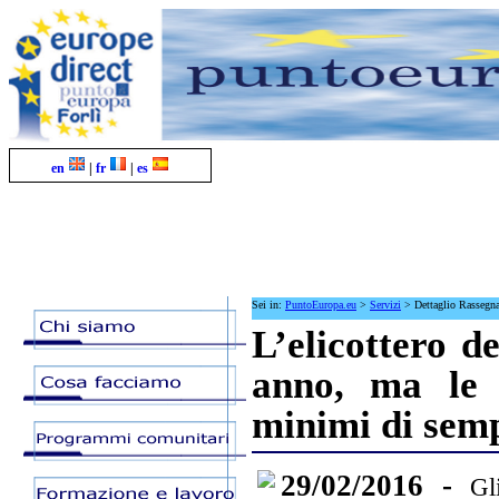
en
|
fr
|
es
Sei in:
PuntoEuropa.eu
>
Servizi
>
Dettaglio Rassegn
L’elicottero d
anno, ma le p
minimi di sem
29/02/2016 -
Gl