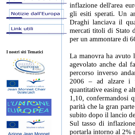
inflazione dell'area e
gli esiti sperati. Un 
Draghi lanciava il qua
mercati titoli di Stato
per un ammontare di 60
I nostri siti Tematici
La manovra ha avuto l'e
agevolato anche dal fa
percorso inverso anda
2006 – ad alzare i t
quantitative easing e a
1,10, confermandosi qu
parità che la gran part
subito dopo il lancio d
Sul tasso di inflazione
portarla intorno al 2%