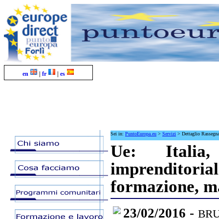
en
|
fr
|
es
Sei in:
PuntoEuropa.eu
>
Servizi
>
Dettaglio Rassegn
Ue: Italia
imprenditori
formazione, ma
23/02/2016 -
BRUX