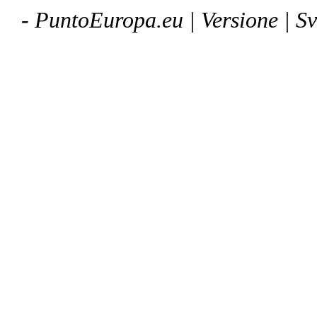
- PuntoEuropa.eu |
Versione
| S