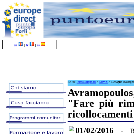
en
|
fr
|
es
Sei in:
PuntoEuropa.eu
>
Servizi
>
Dettaglio Rassegn
Avramopoulos,
"Fare più rim
ricollocamenti
01/02/2016 -
B