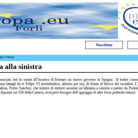
Newsletter
egna Stampa
 alla sinistra
unciato ieri in serata all’incarico di formare un nuovo governo in Spagna . Il leader conse
ta fattagli da re Felipe VI arrendendosi, almeno per ora, di fronte al blocco dei socialisti. L’
alista, Pedro Sanchez, che tenterà di mettere assieme un’alleanza a sinistra a partire da Pode
deputati sui 350 della Camera, avrà però bisogno dell’appoggio di altre forze politiche minori.