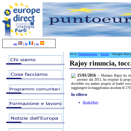
en
|
fr
|
es
Sei in:
PuntoEuropa.eu
>
Servizi
>
Dettaglio Rass
Rajoy rinuncia, tocca
25/01/2016 -
Mariano Rajoy ha rin
premier dal 2011, ha respinto la propos
dovrebbe ora andare proprio al leader soci
raggiungere la maggioranza assoluta di 176 
In rilievo
Ilsole24ore