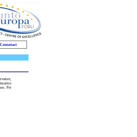
Contattaci
rvatore,
incarico
mos. Per