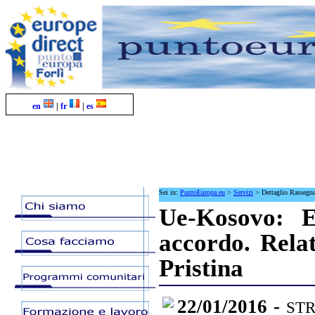
en
|
fr
|
es
Sei in:
PuntoEuropa.eu
>
Servizi
>
Dettaglio Rassegn
Ue-Kosovo: E
accordo. Relat
Pristina
22/01/2016 -
STR