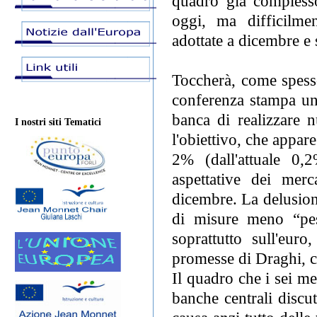
quadro già complesso 
oggi, ma difficilme
adottate a dicembre e 
Toccherà, come spesso
conferenza stampa una
banca di realizzare n
I nostri siti Tematici
l'obiettivo, che appare
2% (dall'attuale 0,
aspettative dei mer
dicembre. La delusione
di misure meno “pes
soprattutto sull'euro
promesse di Draghi, ch
Il quadro che i sei m
banche centrali discut