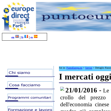
en
|
fr
|
es
Sei in:
PuntoEuropa.eu
>
Servizi
>
Dettaglio Rass
I mercati oggi
21/01/2016 -
Le 
crollo del prezzo d
dell'economia cinese