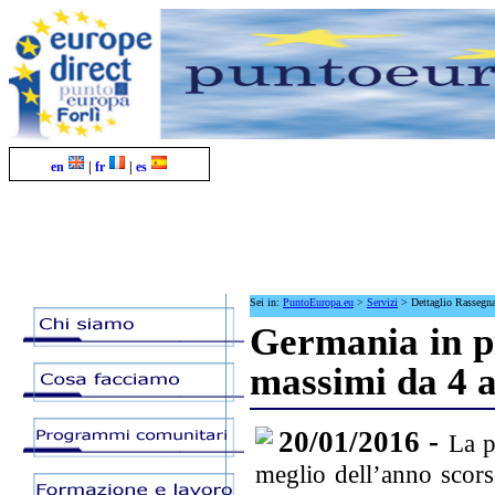
en
|
fr
|
es
Sei in:
PuntoEuropa.eu
>
Servizi
>
Dettaglio Rassegn
Germania in pi
massimi da 4 
20/01/2016 -
La p
meglio dell’anno scorso