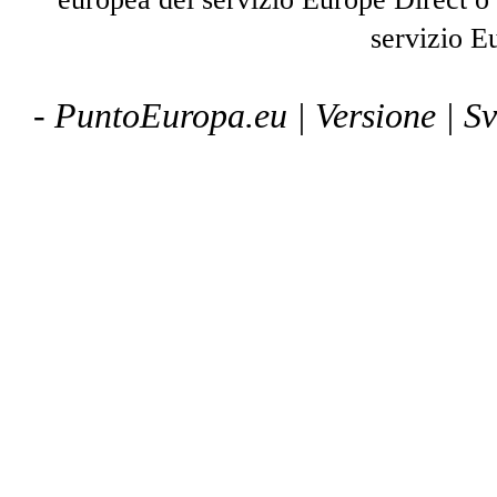
servizio E
- PuntoEuropa.eu |
Versione
| S