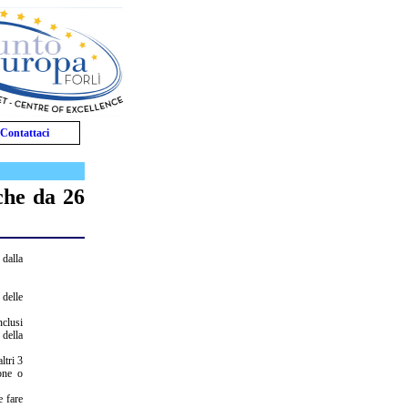
Contattaci
che da 26
 dalla
 delle
nclusi
 della
ltri 3
ione o
e fare