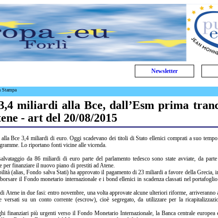
Newsletter
a Stampa
,4 miliardi alla Bce, dall’Esm prima tran
tene - art del 20/08/2015
alla Bce 3,4 miliardi di euro. Oggi scadevano dei titoli di Stato ellenici comprati a suo tempo
gramme. Lo riportano fonti vicine alle vicenda.
salvataggio da 86 miliardi di euro parte del parlamento tedesco sono state avviate, da parte
e per finanziare il nuovo piano di prestiti ad Atene.
ità (alias, Fondo salva Stati) ha approvato il pagamento di 23 miliardi a favore della Grecia, i
mborsare il Fondo monetario internazionale e i bond ellenici in scadenza classati nel portafoglio
 di Atene in due fasi: entro novembre, una volta approvate alcune ulteriori riforme, arriveranno a
ce versati su un conto corrente (escrow), cioè segregato, da utilizzare per la ricapitalizzaz
hi finanziari più urgenti verso il Fondo Monetario Internazionale, la Banca centrale europea 