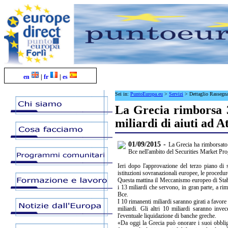
en
|
fr
|
es
Sei in:
PuntoEuropa.eu
>
Servizi
>
Dettaglio Rassegn
La Grecia rimborsa 3
miliardi di aiuti ad A
01/09/2015 -
La Grecia ha rimborsato 
Bce nell'ambito del Securities Market Pro
Ieri dopo l'approvazione del terzo piano di 
istituzioni sovranazionali europee, le procedur
Questa mattina il Meccanismo europeo di Stabil
i 13 miliardi che servono, in gran parte, a ri
Bce.
I 10 rimanenti miliardi saranno girati a favore
miliardi. Gli altri 10 miliardi saranno inve
l'eventuale liquidazione di banche greche.
«Da oggi la Grecia può onorare i suoi obblig