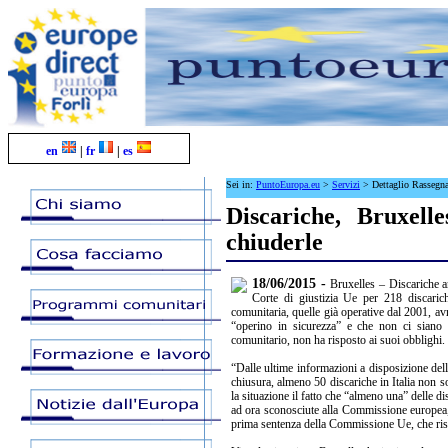
en
|
fr
|
es
Sei in:
PuntoEuropa.eu
>
Servizi
>
Dettaglio Rassegn
Discariche, Bruxell
chiuderle
18/06/2015 -
Bruxelles – Discariche an
Corte di giustizia Ue per 218 discaric
comunitaria, quelle già operative dal 2001, a
“operino in sicurezza” e che non ci siano “e
comunitario, non ha risposto ai suoi obblighi.
“Dalle ultime informazioni a disposizione del
chiusura, almeno 50 discariche in Italia non 
la situazione il fatto che “almeno una” delle d
ad ora sconosciute alla Commissione europea, 
prima sentenza della Commissione Ue, che ris