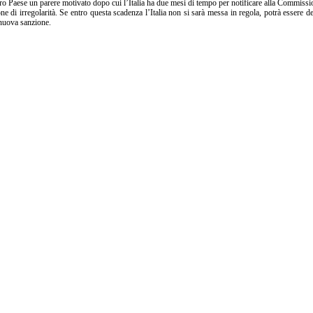
stro Paese un parere motivato dopo cui l’Italia ha due mesi di tempo per notificare alla Commissi
ne di irregolarità. Se entro questa scadenza l’Italia non si sarà messa in regola, potrà essere de
 nuova sanzione.