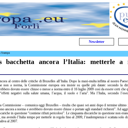
Newsletter
a Stampa
es bacchetta ancora l’Italia: metterle 
cora al centro delle critiche di Bruxelles all’Italia. Dopo la maxi-multa inflitta al nostro Paese
he non a norma, la Commissione europea ora insiste su quelle più datate: secondo la dire
vrebbero dovuto essere chiuse o messe a norma entro il 16 luglio 2009 così da essere certi che 
ffetti negativi sulla salute umana, l’acqua, il suolo e l’aria”. Ma l’Italia, secondo l’ese
la Commissione – comunica oggi Bruxelles – risulta che quasi sei anni dopo il termine ultimo 
sono ancora a norma e avrebbero dovuto essere chiuse o portate agli standard richiesti”. Ad agg
iscariche in questione “contiene rifiuti pericolosi”. Le cinquanta discariche in questione non eran
ma avendo l’Italia tempo per metterle in regola fino al 2009, l’inadempienza è scattata solo d
aliva al 2007.