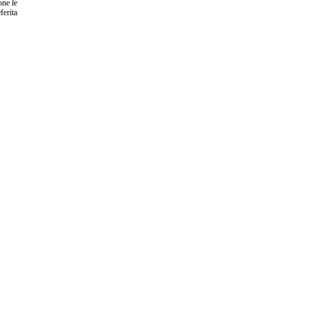
one le
ferita