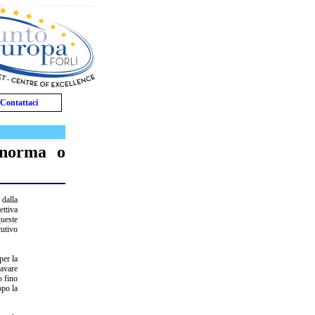
Contattaci
a norma o
 dalla
ttiva
queste
cutivo
per la
ravare
o fino
opo la