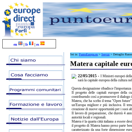
en
|
fr
|
es
Sei in:
PuntoEuropa.eu
>
Servizi
>
Dettaglio Rass
Matera capitale euro
22/05/2015 -
I Ministri europei dell
sarà la capitale europea della cultura ne
Questa designazione ribadisce l'importanza 
Il progetto delle capitali europee della cu
contribuendo così a promuovere il dialogo i
Matera, che ha scelto il tema "Open future"
un'Europa migliore e più inclusiva. Il tema
creazione di nuove opportunità per i suoi abit
Il lavoro di preparazione, che durerà 4 anni
autorità locali e regionali.
Matera è la quarta città italiana a essere 
il progetto di Matera hanno preso parte ben 
caratterizzato da una forte dimensione euro