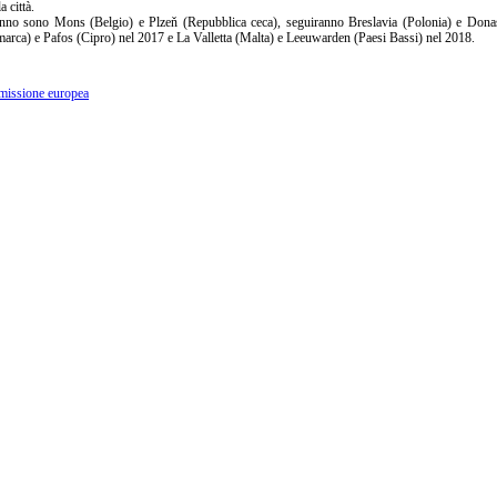
a città.
t'anno sono Mons (Belgio) e Plzeň (Repubblica ceca), seguiranno Breslavia (Polonia) e Dona
rca) e Pafos (Cipro) nel 2017 e La Valletta (Malta) e Leeuwarden (Paesi Bassi) nel 2018.
mmissione europea