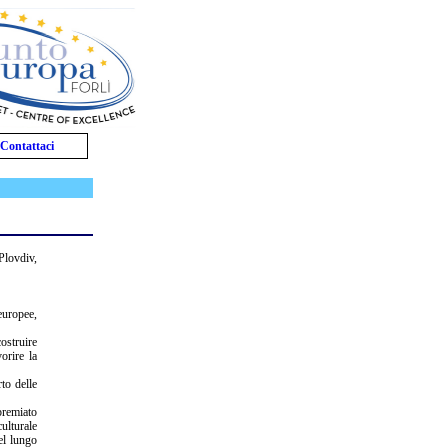
Contattaci
 Plovdiv,
europee,
ostruire
orire la
to delle
premiato
culturale
el lungo