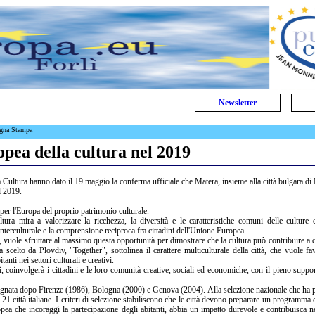
Newsletter
egna Stampa
pea della cultura nel 2019
a Cultura hanno dato il 19 maggio la conferma ufficiale che Matera, insieme alla città bulgara di
l 2019.
per l'Europa del proprio patrimonio culturale.
ltura mira a valorizzare la ricchezza, la diversità e le caratteristiche comuni delle culture 
nterculturale e la comprensione reciproca fra cittadini dell'Unione Europea.
, vuole sfruttare al massimo questa opportunità per dimostrare che la cultura può contribuire a c
 scelto da Plovdiv, "Together", sottolinea il carattere multiculturale della città, che vuole fav
anti nei settori culturali e creativi.
, coinvolgerà i cittadini e le loro comunità creative, sociali ed economiche, con il pieno suppor
designata dopo Firenze (1986), Bologna (2000) e Genova (2004). Alla selezione nazionale che ha 
21 città italiane. I criteri di selezione stabiliscono che le città devono preparare un programma 
pea che incoraggi la partecipazione degli abitanti, abbia un impatto durevole e contribuisca n