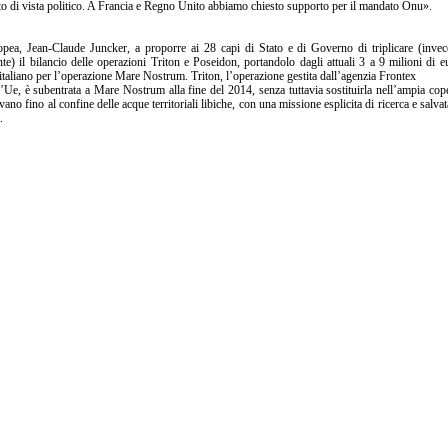
punto di vista politico. A Francia e Regno Unito abbiamo chiesto supporto per il mandato Onu».
opea, Jean-Claude Juncker, a proporre ai 28 capi di Stato e di Governo di triplicare (inve
e) il bilancio delle operazioni Triton e Poseidon, portandolo dagli attuali 3 a 9 milioni di e
italiano per l’operazione Mare Nostrum. Triton, l’operazione gestita dall’agenzia Frontex
ll’Ue, è subentrata a Mare Nostrum alla fine del 2014, senza tuttavia sostituirla nell’ampia cop
vano fino al confine delle acque territoriali libiche, con una missione esplicita di ricerca e salva
.