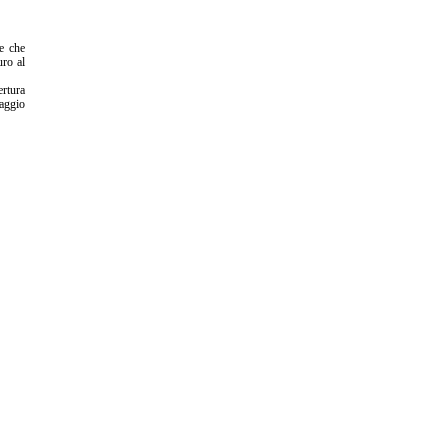
ce che
uro al
ertura
taggio