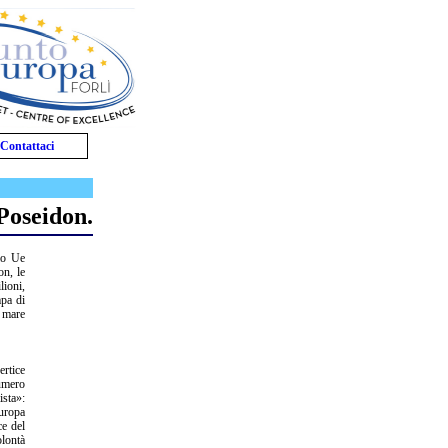
Contattaci
 Poseidon.
lio Ue
on, le
lioni,
mpa di
n mare
ertice
numero
ista»:
Europa
ce del
olontà