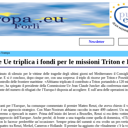
Newsletter
a Stampa
Ue triplica i fondi per le missioni Triton e
uto di silenzio per le vittime delle tragedie degli ultimi giorni nel Mediterraneo il Consig
. E si è concluso, dopo cinque ore, con una sorpresa: il triplo di risorse per Triton e Poseid
ontrollo delle frontiere marittime. «Abbiamo triplicato il contributo a Triton portandolo a 120 mi
um», ha spiegato il presidente della Commissione Ue Jean Claude Juncker alla conferenza sta
onte del numero di rifugiati che l’Europa è disposta ad accogliere. E sull’area delle operazioni i
vanti per l’Europa», ha comunque commentato il premier Matteo Renzi, che aveva chiesto il v
lta è un approccio strategico. Con Mare Nostrum abbiamo raccolto in mare 499 cadaveri. Un 
remo a ripescarli in mare». Prima dell’inizio dei lavori a Bruxelles, Renzi si era detto «ottim
’approccio dell’Europa». Anche perché, di fronte a una tragedia come quella di domenica, «l’
non lo facesse perderebbe un’occasione». Sempre prima del summit si era svolto un pre-verti
 quattro tra Renzi, Merkel, Cameron e Hollande. Il premier ha aggiunto che «finalmente c’è la v