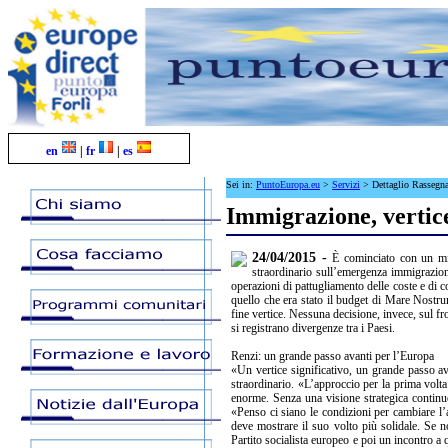
en
|
fr
|
es
Sei in:
PuntoEuropa.eu
>
Servizi
>
Dettaglio Rassegn
Immigrazione, vertice 
24/04/2015 -
È cominciato con un min
straordinario sull’emergenza immigrazione
operazioni di pattugliamento delle coste e di c
quello che era stato il budget di Mare Nostr
fine vertice. Nessuna decisione, invece, sul fr
si registrano divergenze tra i Paesi.
Renzi: un grande passo avanti per l’Europa
«Un vertice significativo, un grande passo a
straordinario. «L’approccio per la prima vo
enorme. Senza una visione strategica continue
«Penso ci siano le condizioni per cambiare l
deve mostrare il suo volto più solidale. Se 
Partito socialista europeo e poi un incontro a