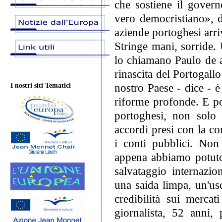
che sostiene il gover
vero democristiano», d
aziende portoghesi arri
Stringe mani, sorride.
lo chiamano Paulo de a
rinascita del Portogall
nostro Paese - dice - è 
I nostri siti Tematici
riforme profonde. E poi
portoghesi, non solo 
accordi presi con la co
i conti pubblici. Non 
appena abbiamo potuto 
salvataggio internazio
una saida limpa, un'us
credibilità sui mercat
giornalista, 52 anni, 