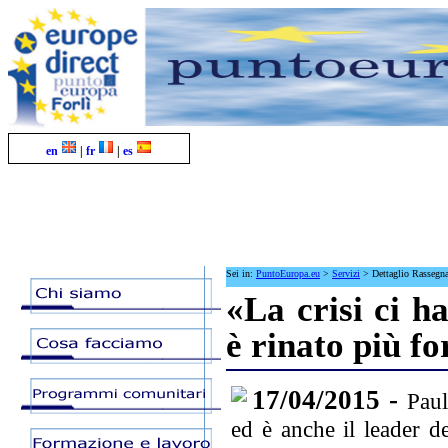
en
|
fr
|
es
Sei in:
PuntoEuropa.eu
>
Servizi
>
Dettaglio Rassegn
«La crisi ci h
è rinato più f
17/04/2015 -
Paul
ed è anche il leader de