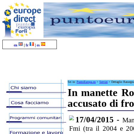
en
|
fr
|
es
Sei in:
PuntoEuropa.eu
>
Servizi
>
Dettaglio Rassegn
In manette Ro
accusato di fro
17/04/2015 -
Man
Fmi (tra il 2004 e 2