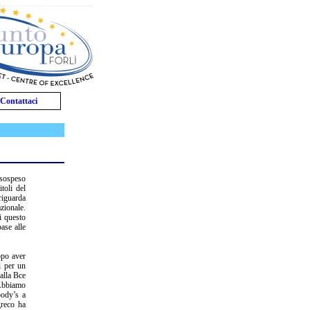
Contattaci
 sospeso
itoli del
 riguarda
zionale.
i questo
ase alle
opo aver
i per un
alla Bce
«Abbiamo
oody’s a
greco ha