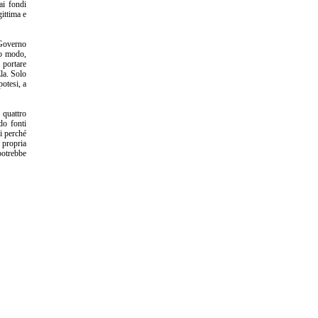
ai fondi
gittima e
l Governo
to modo,
 portare
Ela. Solo
otesi, a
 quattro
do fonti
si perché
 propria
potrebbe