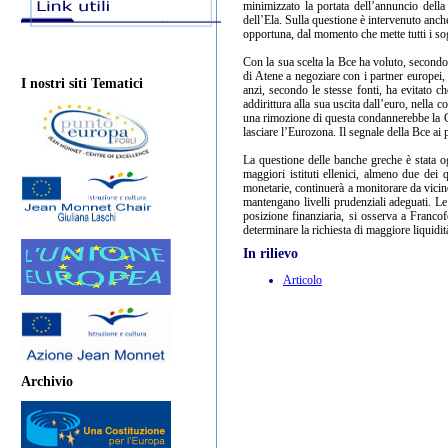
minimizzato la portata dell’annuncio del
dell’Ela. Sulla questione è intervenuto anch
opportuna, dal momento che mette tutti i so
Con la sua scelta la Bce ha voluto, secondo 
di Atene a negoziare con i partner europei
I nostri siti Tematici
anzi, secondo le stesse fonti, ha evitato c
addirittura alla sua uscita dall’euro, nella
una rimozione di questa condannerebbe la Gr
lasciare l’Eurozona. Il segnale della Bce ai 
La questione delle banche greche è stata og
maggiori istituti ellenici, almeno due dei 
monetarie, continuerà a monitorare da vicino 
mantengano livelli prudenziali adeguati. Le
posizione finanziaria, si osserva a Francof
determinare la richiesta di maggiore liquidità
In rilievo
Articolo
Archivio