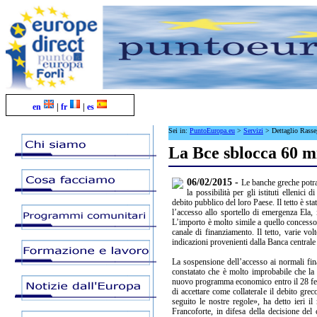
en
|
fr
|
es
Sei in:
PuntoEuropa.eu
>
Servizi
>
Dettaglio Rass
La Bce sblocca 60 mi
06/02/2015 -
Le banche greche potra
la possibilità per gli istituti ellenici
debito pubblico del loro Paese. Il tetto è s
l’accesso allo sportello di emergenza Ela, i
L’importo è molto simile a quello concesso
canale di finanziamento. Il tetto, varie vo
indicazioni provenienti dalla Banca centrale
La sospensione dell’accesso ai normali fina
constatato che è molto improbabile che la
nuovo programma economico entro il 28 febb
di accettare come collaterale il debito g
seguito le nostre regole», ha detto ieri 
Francoforte, in difesa della decisione del 