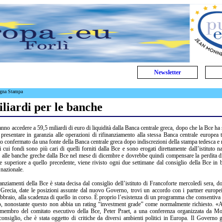
Newsletter
egna Stampa
liardi per le banche
nno accedere a 59,5 miliardi di euro di liquidità dalla Banca centrale greca, dopo che la Bce ha
 di presentare in garanzia alle operazioni di rifinanziamento alla stessa Banca centrale europea t
tato confermato da una fonte della Banca centrale greca dopo indiscrezioni della stampa tedesca e
 cui fondi sono più cari di quelli forniti dalla Bce e sono erogati direttamente dall’istituto na
 alle banche greche dalla Bce nel mese di dicembre e dovrebbe quindi compensare la perdita d
lte superiore a quello precedente, viene rivisto ogni due settimane dal consiglio della Bce in b
 nazionale.
nziamenti della Bce è stata decisa dal consiglio dell’istituto di Francoforte mercoledì sera, d
 Grecia, date le posizioni assunte dal nuovo Governo, trovi un accordo con i partner europe
raio, alla scadenza di quello in corso. È proprio l’esistenza di un programma che consentiva 
reco, nonostante questo non abbia un rating “investment grade” come normalmente richiesto. 
il membro del comitato esecutivo della Bce, Peter Praet, a una conferenza organizzata da M
consiglio, che è stata oggetto di critiche da diversi ambienti politici in Europa. Il Governo 