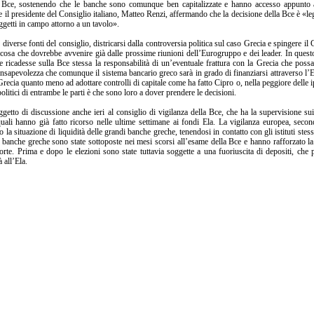
la Bce, sostenendo che le banche sono comunque ben capitalizzate e hanno accesso appunto 
e il presidente del Consiglio italiano, Matteo Renzi, affermando che la decisione della Bce è «le
ggetti in campo attorno a un tavolo».
diverse fonti del consiglio, districarsi dalla controversia politica sul caso Grecia e spingere i
, cosa che dovrebbe avvenire già dalle prossime riunioni dell’Eurogruppo e dei leader. In ques
he ricadesse sulla Bce stessa la responsabilità di un’eventuale frattura con la Grecia che possa
 consapevolezza che comunque il sistema bancario greco sarà in grado di finanziarsi attraverso l’
ecia quanto meno ad adottare controlli di capitale come ha fatto Cipro o, nella peggiore delle ip
politici di entrambe le parti è che sono loro a dover prendere le decisioni.
getto di discussione anche ieri al consiglio di vigilanza della Bce, che ha la supervisione sui
quali hanno già fatto ricorso nelle ultime settimane ai fondi Ela. La vigilanza europea, secon
la situazione di liquidità delle grandi banche greche, tenendosi in contatto con gli istituti stes
 banche greche sono state sottoposte nei mesi scorsi all’esame della Bce e hanno rafforzato la
orte. Prima e dopo le elezioni sono state tuttavia soggette a una fuoriuscita di depositi, che 
 all’Ela.