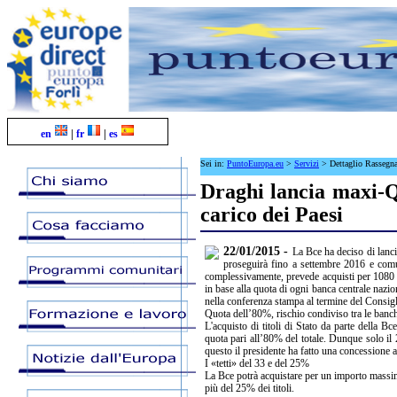
en
|
fr
|
es
Sei in:
PuntoEuropa.eu
>
Servizi
>
Dettaglio Rassegn
Draghi lancia maxi-Q
carico dei Paesi
22/01/2015 -
La Bce ha deciso di lanci
proseguirà fino a settembre 2016 e comunq
complessivamente, prevede acquisti per 1080 mi
in base alla quota di ogni banca centrale nazi
nella conferenza stampa al termine del Consigli
Quota dell’80%, rischio condiviso tra le banch
L'acquisto di titoli di Stato da parte della Bc
quota pari all’80% del totale. Dunque solo il
questo il presidente ha fatto una concessione
I «tetti» del 33 e del 25%
La Bce potrà acquistare per un importo massim
più del 25% dei titoli.