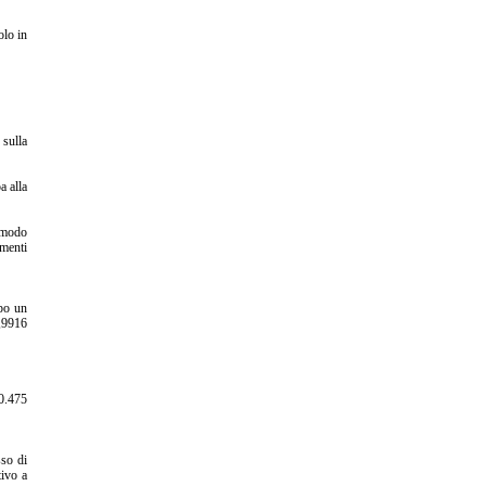
olo in
 sulla
a alla
n modo
imenti
opo un
,9916
20.475
sso di
tivo a