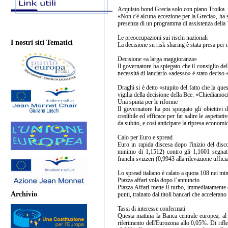
Acquisto bond Grecia solo con piano Troika
«Non c'è alcuna eccezione per la Grecia», ha 
presenza di un programma di assistenza della 
Le preoccupazioni sui rischi nazionali
I nostri siti Tematici
La decisione su risk sharing è stata presa per 
Decisione «a larga maggioranza»
Il governatore ha spiegato che il consiglio de
necessità di lanciarlo «adesso» è stato deciso
Draghi si è detto «stupito del fatto che la ques
vigilia della decisione della Bce. «Chiediamoci 
Una spinta per le riforme
Il governatore ha poi spiegato gli obiettivi
credibile ed efficace per far salire le aspetta
da subito, e così anticipare la ripresa economi
Calo per Euro e spread
Euro in rapida discesa dopo l'inizio del dis
minimo di 1,1512) contro gli 1,1601 segnati
franchi svizzeri (0,9943 alla rilevazione uffic
Lo spread italiano è calato a quota 108 nei min
Piazza affari vola dopo l’annuncio
Piazza Affari mette il turbo, immediatamente
Archivio
punti, trainato dai titoli bancari che accelerano 
Tassi di interesse confermati
Questa mattina la Banca centrale europea, al 
riferimento dell'Eurozona allo 0,05%. Di rifle