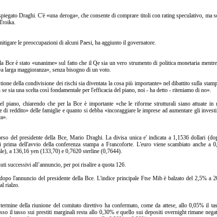
spiegato Draghi. C'è «una deroga», che consente di comprare titoli con rating speculativo, ma s
Troika.
mitigare le preoccupazioni di alcuni Paesi, ha aggiunto il governatore.
lla Bce è stato «unanime» sul fatto che il Qe sia un vero strumento di politica monetaria mentre
 «a larga maggioranza», senza bisogno di un voto.
tione della condivisione dei rischi sia diventata la cosa più importante» nel dibattito sulla stamp
se sia una scelta così fondamentale per l'efficacia del piano, noi - ha detto - riteniamo di no».
 del piano, chiarendo che per la Bce è importante «che le riforme strutturali siano attuate i
tive di reddito» delle famiglie e quanto si debba «incoraggiare le imprese ad aumentare gli invest
ca».
corso del presidente della Bce, Mario Draghi. La divisa unica e' indicata a 1,1536 dollari (d
 prima dell'avvio della conferenza stampa a Francoforte. L'euro viene scambiato anche a 0
iale), a 136,16 yen (133,70) e 0,7620 sterline (0,7644).
uti successivi all’annuncio, per poi risalire a quota 126.
 dopo l'annuncio del presidente della Bce. L'indice principale Ftse Mib è balzato del 2,5% a 
al rialzo.
termine della riunione del comitato direttivo ha confermato, come da attese, allo 0,05% il ta
sso il tasso sui prestiti marginali resta allo 0,30% e quello sui depositi overnight rimane nega