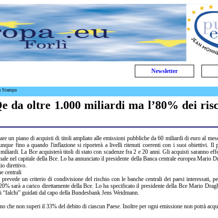
Newsletter
a Stampa
e da oltre 1.000 miliardi ma l’80% dei risc
are un piano di acquisti di titoli ampliato alle emissioni pubbliche da 60 miliardi di euro al mes
ue fino a quando l'inflazione si riporterà a livelli ritenuti coerenti con i suoi obiettivi. Il 
liardi. La Bce acquisterà titoli di stato con scadenze fra 2 e 20 anni. Gli acquisti saranno effe
onale nel capitale della Bce. Lo ha annunciato il presidente della Banca centrale europea Mario D
o direttivo.
e centrali
e prevede un criterio di condivisione del rischio con le banche centrali dei paesi interessati, p
 20% sarà a carico direttamente della Bce. Lo ha specificato il presidente della Bce Mario Drag
 ai “falchi” guidati dal capo della Bundesbank Jens Weidmann.
o che non superi il 33% del debito di ciascun Paese. Inoltre per ogni emissione non potrà acqu