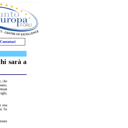
Contattaci
hi sarà a
e, che
piano,
ttuati
raghi,
er una
hi. Su
istare