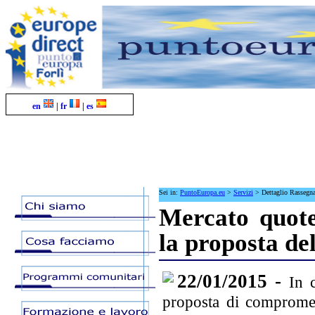
en
|
fr
|
es
Sei in:
PuntoEuropa.eu
>
Servizi
>
Dettaglio Rassegn
Mercato quote 
la proposta del
22/01/2015 -
In 
proposta di compromes