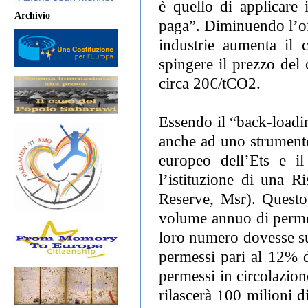
è quello di applicare 
Archivio
paga”. Diminuendo l’off
industrie aumenta il 
spingere il prezzo del
circa 20€/tCO2.
Essendo il “back-loadi
anche ad uno strumento
europeo dell’Ets e i
l’istituzione di una R
Reserve, Msr). Questo
volume annuo di permes
loro numero dovesse su
permessi pari al 12% d
permessi in circolazion
rilascerà 100 milioni d