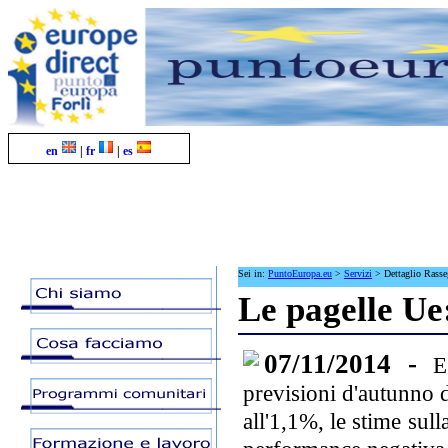
en
|
fr
|
es
Sei in:
PuntoEuropa.eu
>
Servizi
>
Dettaglio Rass
Le pagelle Ue:
07/11/2014 -
E
previsioni d'autunno 
all'1,1%, le stime sull