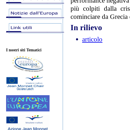
performance negativa 
più colpiti dalla cri
cominciare da Grecia 
In rilievo
articolo
I nostri siti Tematici