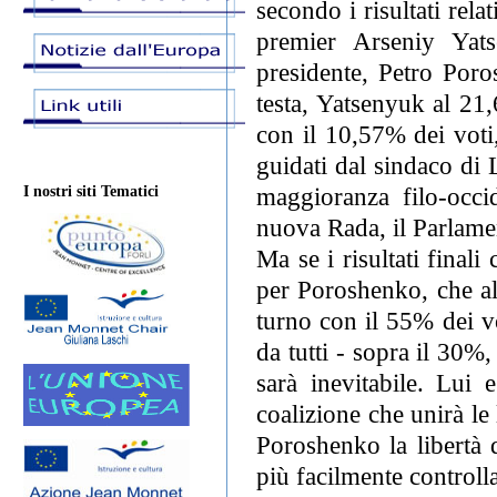
secondo i risultati rela
premier Arseniy Yat
presidente, Petro Poro
testa, Yatsenyuk al 21
con il 10,57% dei voti
guidati dal sindaco di
maggioranza filo-occid
I nostri siti Tematici
nuova Rada, il Parlame
Ma se i risultati final
per Poroshenko, che all
turno con il 55% dei v
da tutti - sopra il 30%
sarà inevitabile. Lui
coalizione che unirà le
Poroshenko la libertà 
più facilmente controlla