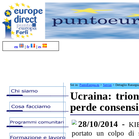
en
|
fr
|
es
Sei in:
PuntoEuropa.eu
>
Servizi
>
Dettaglio Rassegn
Ucraina: trio
perde consensi
28/10/2014 -
KIE
portato un colpo di s