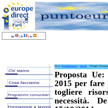
en
|
fr
|
es
Sei in:
PuntoEuropa.eu
>
Servizi
>
Dettaglio Rassegn
Proposta Ue:
2015 per fare
togliere riso
necessità. De