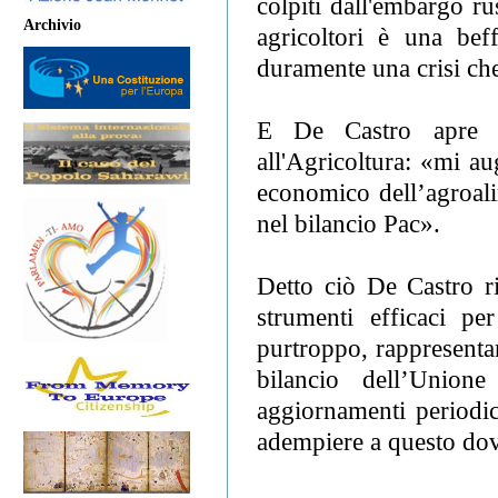
colpiti dall'embargo rus
Archivio
agricoltori è una bef
duramente una crisi ch
E De Castro apre 
all'Agricoltura: «mi a
economico dell’agroali
nel bilancio Pac».
Detto ciò De Castro r
strumenti efficaci pe
purtroppo, rappresenta
bilancio dell’Union
aggiornamenti periodi
adempiere a questo do