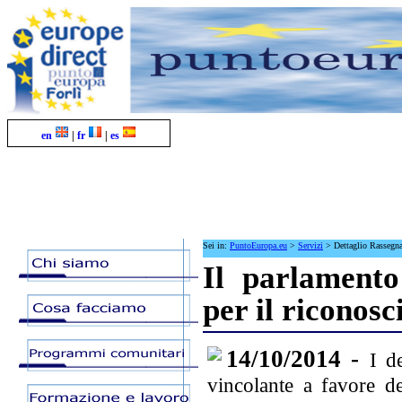
en
|
fr
|
es
Sei in:
PuntoEuropa.eu
>
Servizi
>
Dettaglio Rassegn
Il parlament
per il riconos
14/10/2014 -
I d
vincolante a favore de