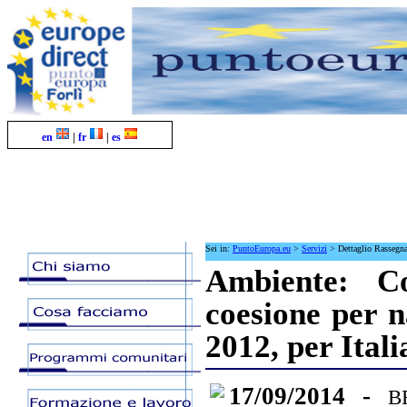
en
|
fr
|
es
Sei in:
PuntoEuropa.eu
>
Servizi
>
Dettaglio Rassegn
Ambiente: C
coesione per 
2012, per Ital
17/09/2014 -
B