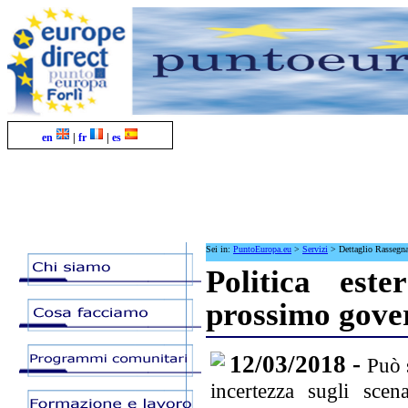
en
|
fr
|
es
Sei in:
PuntoEuropa.eu
>
Servizi
>
Dettaglio Rassegn
Politica est
prossimo gove
12/03/2018 -
Può 
incertezza sugli scen