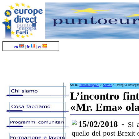
en
|
fr
|
es
Sei in:
PuntoEuropa.eu
>
Servizi
>
Dettaglio Rassegn
L’incontro fin
«Mr. Ema» ol
15/02/2018 -
Si 
quello del post Brexit 