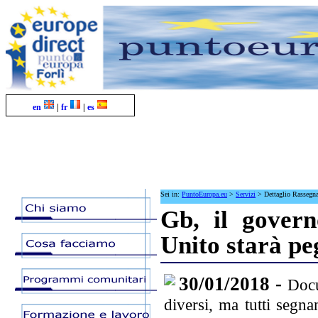
en
|
fr
|
es
Sei in:
PuntoEuropa.eu
>
Servizi
>
Dettaglio Rassegn
Gb, il gover
Unito starà pe
30/01/2018 -
Docu
diversi, ma tutti segna