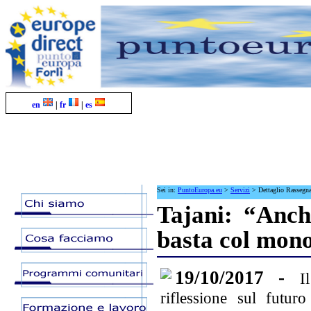
en
|
fr
|
es
Sei in:
PuntoEuropa.eu
>
Servizi
>
Dettaglio Rassegn
Tajani: “Anch
basta col mon
19/10/2017 -
I
riflessione sul futur