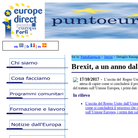
en
|
fr
|
es
Sei in:
PuntoEuropa.eu
>
Servizi
>
Dettaglio Rasse
Brexit, a un anno dal
17/10/2017 -
L’uscita del Regno Uni
attesa di capire come si concluderà il pro
del trattato sull’Unione Europea, i primi dat
In rilievo
L’uscita del Regno Unito dall’Union
come si concluderà il processo che dar
sull’Unione Europea, i primi dati su