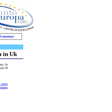
Contattaci
a in Uk
nno. In
colo 50
 capire
rattato