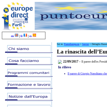
en
|
fr
|
es
Sei in:
PuntoEuropa.eu
>
Servizi
>
Dettaglio Rass
La rinascita dell’Eu
22/09/2017 -
Il parere dell'ex Pres
In rilievo
Il parere di Giorgio Napolitano ch