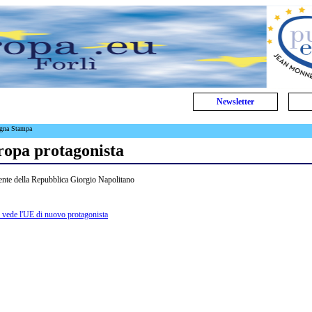
Newsletter
egna Stampa
ropa protagonista
idente della Repubblica Giorgio Napolitano
e vede l'UE di nuovo protagonista