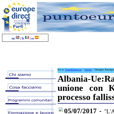
en
|
fr
|
es
Sei in:
PuntoEuropa.eu
>
Servizi
>
Dettaglio Rassegn
Albania-Ue:
unione con K
processo fallis
05/07/2017 -
''L'