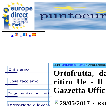
en
|
fr
|
es
Sei in:
PuntoEuropa.eu
>
Servizi
>
Dettaglio Rassegn
Ortofrutta, d
ritiro Ue - I
Gazzetta Uffic
29/05/2017 -
BRU