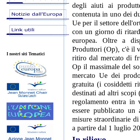
degli aiuti ai produtt
contenuta in uno dei d
Ue per il settore dell'o
con un giorno di ritar
europea. Oltre a dis
Produttori (Op), c'è il v
I nostri siti Tematici
ritiro dal mercato di f
Op il massimale del s
mercato Ue dei prodot
gratuita (i cosiddetti 
destinati ad altri scop
regolamento entra in 
essere pubblicato un a
misure straordinarie di
a partire dal 1 luglio 2
In rilievo