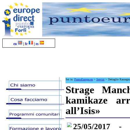
en
|
fr
|
es
Sei in:
PuntoEuropa.eu
>
Servizi
>
Dettaglio Rassegn
Strage Manche
kamikaze arr
all’Isis»
25/05/2017 