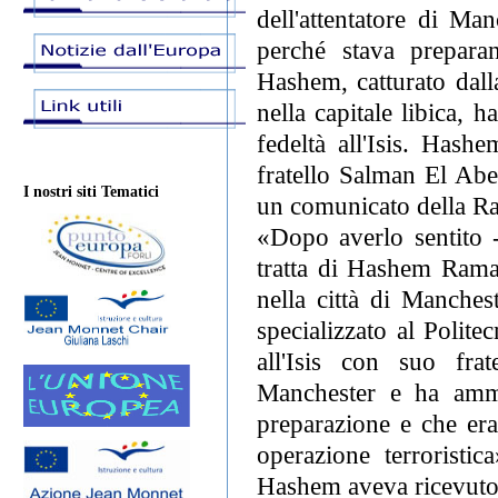
dell'attentatore di Ma
perché stava preparand
Hashem, catturato dalla
nella capitale libica, 
fedeltà all'Isis. Hash
fratello Salman El Abed
I nostri siti Tematici
un comunicato della Rad
«Dopo averlo sentito -
tratta di Hashem Rama
nella città di Manches
specializzato al Polit
all'Isis con suo fra
Manchester e ha amm
preparazione e che era 
operazione terroristi
Hashem aveva ricevuto 