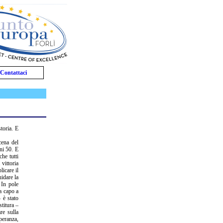
Contattaci
storia. E
cena del
nni 50. E
he tutti
vittoria
icare il
idare la
 In pole
a capo a
 è stato
titura –
re sulla
speranza,