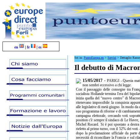
en
|
fr
|
es
Sei in:
PuntoEuropa.eu
>
Servizi
>
Dettaglio Rass
Il debutto di Macron
15/05/2017 -
PARIGI - Questa mattin
non sembri eccessivo a chi legge.
Con il passaggio delle consegne tra Franç
socialista Hollande termina l'era del bipolar
inizia quella del “nuovo centro” di Macron,
ritenevano impossibile: la conquista appunt
alle legislative di metà giugno. In modo da 
suo programma di riforme e di cambiamento d
campagna elettorale, cercando voti soprat
position c'è sempre il sindaco di Le Havre, 
Michel Rocard. Si è poi spostato a destra
rieletto al primo turno, con il 52% dei vot
dopo la proclamazione ufficiale da parte d
necessità di riconciliare la Francia e sul ri