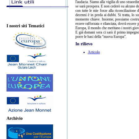
l'audacia. Siamo alla vigilia di uno straordin
se sarà prospera. E non cederò su alcuno de
con tutte le mie forze alla riconciliazione
decenni è in preda ai dubbi. Si tratta, lo 
momento chiave. Insieme, possiamo costruir
essere rafforzata e rilanciata, dovrà esser
I nostri siti Tematici
Europa, il mondo che meritano i nostri giova
E già domani sera ci sarà il primo impegno 
porre le basi della “nuova Europa”.
In rilievo
Articolo
Archivio