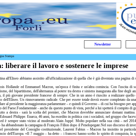
Newsletter
egna Stampa
: liberare il lavoro e sostenere le imprese
a all'Eliseo abbiamo assistito all'ufficializzazione di quella che è già diventata una pagina di 
ois Hollande ed Emmanuel Macron, un'epoca è finita e un'altra comincia. Con l'uscita di s
ismo, del bipartitismo, dell'alternanza al potere tra destra e sinistra inaugurata alla fine degli a
 il più giovane presidente francese di sempre. Che in un anno è riuscito a realizzare quello c
o dell'Eliseo. Un rinnovamento radicale. Che per essere totale dovrà essere completato da una 
dare al presidente la maggioranza parlamentare – e quindi il Governo – di cui ha bisogno per appl
el Paese.Fondamentale - anche da questo punto di vista, perché a lui spetterà il compito di gu
tutto a destra - sarà la scelta del premier, che Macron dovrebbe annunciare domani mattina.
Edouard Philippe. Enarca, 46 anni, ha esordito in politica con i socialisti, nel gruppo che facev
 ed è sempre stato vicino al moderato Alain Juppé. Molto popolare nella sua città – nel 2014
i – ha abbandonato la campagna di François Fillon dopo il Penelopegate.Nel suo discorso di inves
el presidente del Consiglio costituzionale, Laurent Fabius – Macron ha insistito in particola
lancio dell'Europa. «Il 7 maggio – ha detto – i francesi hanno scelto lo spirito di conquista, la 