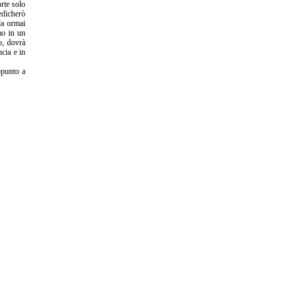
orte solo
edicherò
da ormai
mo in un
o, dovrà
cia e in
ppunto a