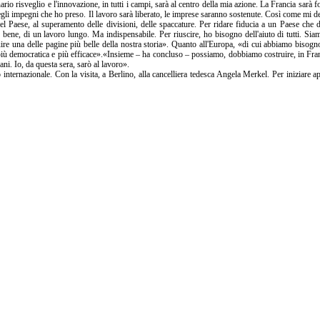
ario risveglio e l'innovazione, in tutti i campi, sarà al centro della mia azione. La Francia sarà f
gli impegni che ho preso. Il lavoro sarà liberato, le imprese saranno sostenute. Così come mi d
 del Paese, al superamento delle divisioni, delle spaccature. Per ridare fiducia a un Paese che 
so bene, di un lavoro lungo. Ma indispensabile. Per riuscire, ho bisogno dell'aiuto di tutti. Sia
e una delle pagine più belle della nostra storia». Quanto all'Europa, «di cui abbiamo bisogn
e più democratica e più efficace».«Insieme – ha concluso – possiamo, dobbiamo costruire, in Fran
ni. Io, da questa sera, sarò al lavoro».
internazionale. Con la visita, a Berlino, alla cancelliera tedesca Angela Merkel. Per iniziare a