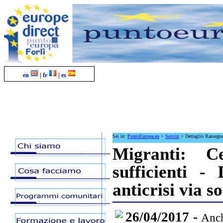
en
|
fr
|
es
Sei in:
PuntoEuropa.eu
>
Servizi
>
Dettaglio Rassegn
Migranti: C
sufficienti -
anticrisi via 
26/04/2017 -
Anch