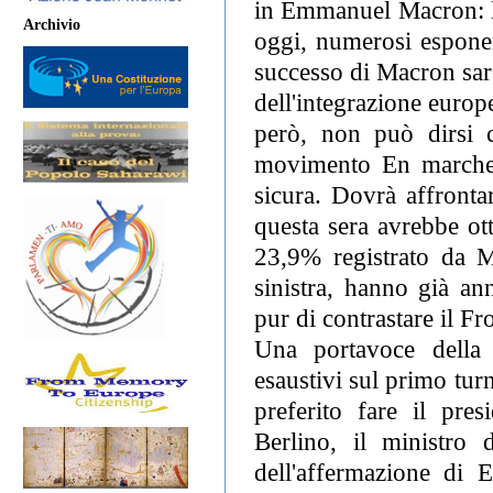
in Emmanuel Macron: la
Archivio
oggi, numerosi esponen
successo di Macron sare
dell'integrazione europe
però, non può dirsi c
movimento En marche!
sicura. Dovrà affronta
questa sera avrebbe ott
23,9% registrato da M
sinistra, hanno già an
pur di contrastare il F
Una portavoce della
esaustivi sul primo turn
preferito fare il pr
Berlino, il ministro 
dell'affermazione di