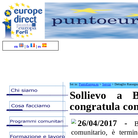
en
|
fr
|
es
Sei in:
PuntoEuropa.eu
>
Servizi
>
Dettaglio Rassegn
Sollievo a B
congratula co
26/04/2017 -
B
comunitario, è termin