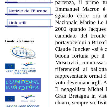
partenza, il primo tu
Emmanuel Macron è ri
sguardo corre ora al
Nazionale Marine Le P
2002 quando Jacques C
candidato del Front
portavoce qui a Bruxel
I nostri siti Tematici
Claude Juncker «si è 
buona fortuna per il s
Moscovici, commissario
riferendosi al ball
rappresentante ormai di 
voto deve mancargli. A
Il neogollista Michel 
Gran Bretagna in vista
chiaro, sempre su Twit