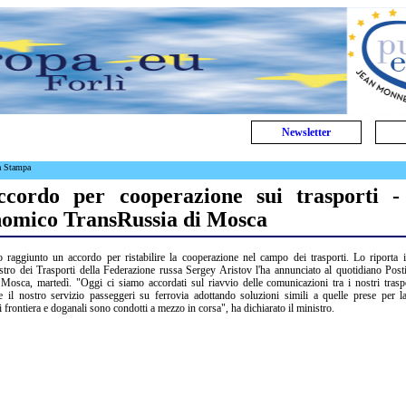
Newsletter
a Stampa
ccordo per cooperazione sui trasporti 
nomico TransRussia di Mosca
raggiunto un accordo per ristabilire la cooperazione nel campo dei trasporti. Lo riporta i
istro dei Trasporti della Federazione russa Sergey Aristov l'ha annunciato al quotidiano Pos
osca, martedì. "Oggi ci siamo accordati sul riavvio delle comunicazioni tra i nostri trasp
e il nostro servizio passeggeri su ferrovia adottando soluzioni simili a quelle prese per 
i frontiera e doganali sono condotti a mezzo in corsa", ha dichiarato il ministro.