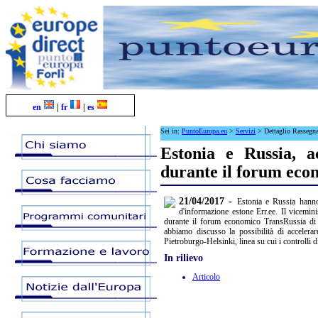
en
|
fr
|
es
Sei in:
PuntoEuropa.eu
>
Servizi
>
Dettaglio Rassegn
Estonia e Russia, a
durante il forum eco
21/04/2017 -
Estonia e Russia hanno 
d'informazione estone Err.ee. Il vicemin
durante il forum economico TransRussia di M
abbiamo discusso la possibilità di accelerar
Pietroburgo-Helsinki, linea su cui i controlli d
In rilievo
Articolo