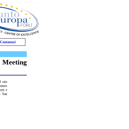
Contattaci
- Meeting
l sito
timees
orti e
la San