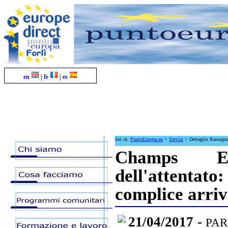
en
|
fr
|
es
Sei in:
PuntoEuropa.eu
>
Servizi
>
Dettaglio Rassegn
Champs Ely
dell'attenta
complice arriv
21/04/2017 -
PARI