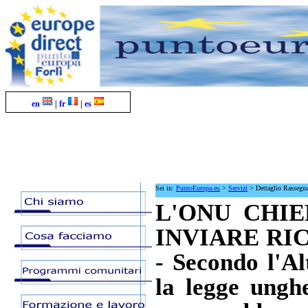
en
|
fr
|
es
Sei in:
PuntoEuropa.eu
>
Servizi
>
Dettaglio Rassegn
L'ONU CHIE
INVIARE RI
- Secondo l'A
la legge ungh