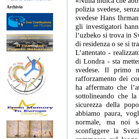
«Nulla indica che abbi
Archivio
polizia svedese, senz
svedese Hans Ihrman 
gli investigatori ha
l’uzbeko si trova in 
di residenza o se si tra
L’attentato - realizza
di Londra - sta mette
svedese. Il primo m
rafforzamento dei con
ha affermato che l’a
sottolineando che la 
sicurezza della popo
abbiamo paura, vogl
normale, ma noi sa
sconfiggere la Svezi