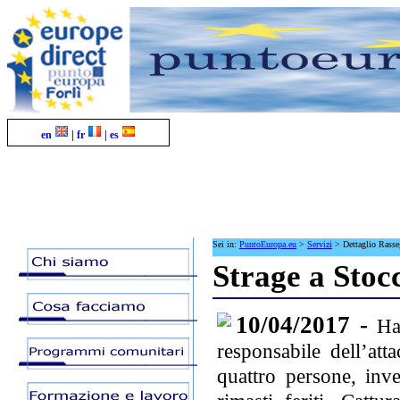
en
|
fr
|
es
Sei in:
PuntoEuropa.eu
>
Servizi
>
Dettaglio Rass
Strage a Stocc
10/04/2017 -
Ha
responsabile dell’at
quattro persone, inve