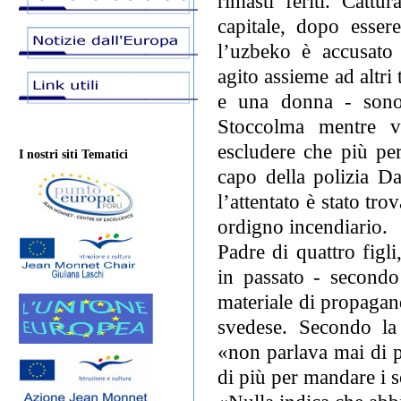
rimasti feriti. Cattu
capitale, dopo esser
l’uzbeko è accusato 
agito assieme ad altri 
e una donna - sono s
Stoccolma mentre v
escludere che più per
I nostri siti Tematici
capo della polizia D
l’attentato è stato t
ordigno incendiario.
Padre di quattro figl
in passato - second
materiale di propagand
svedese. Secondo la
«non parlava mai di p
di più per mandare i s