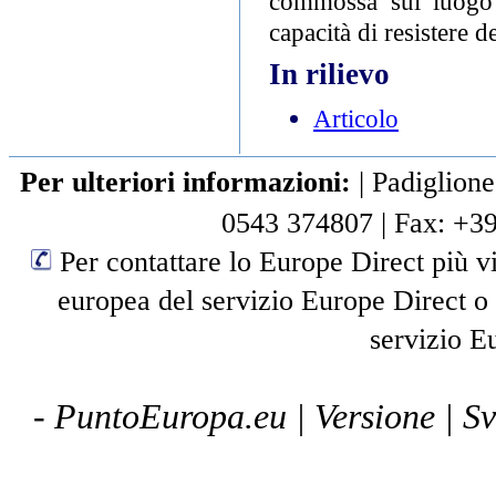
commossa sul luogo d
capacità di resistere d
In rilievo
Articolo
Per ulteriori informazioni:
|
Padiglione
0543 374807
|
Fax: +3
Per contattare lo Europe Direct più vi
europea del servizio Europe Direct o
servizio E
- PuntoEuropa.eu |
Versione
| S