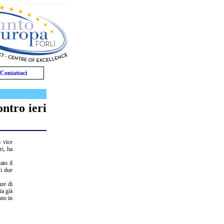
Contattaci
ontro ieri
 vice
ri, ha
ato il
 i due
nze di
ia già
ano in