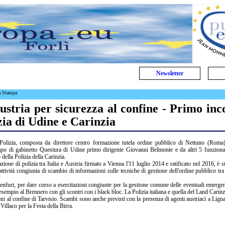
Newsletter
a Stampa
Austria per sicurezza al confine - Primo inc
zia di Udine e Carinzia
Polizia, composta da direttore centro formazione tutela ordine pubblico di Nettuno (Roma)
apo di gabinetto Questura di Udine primo dirigente Giovanni Belmonte e da altri 5 funziona
 della Polizia della Carinzia.
zione di polizia tra Italia e Austria firmato a Vienna l'11 luglio 2014 e ratificato nel 2016, è st
ttività congiunta di scambio di informazioni sulle tecniche di gestione dell'ordine pubblico tra
genfurt, per dare corso a esercitazioni congiunte per la gestione comune delle eventuali emerge
sempio al Brennero con gli scontri con i black bloc. La Polizia italiana e quella del Land Carinz
eni al confine di Tarvisio. Scambi sono anche previsti con la presenza di agenti austriaci a Lign
 Villaco per la Festa della Birra.