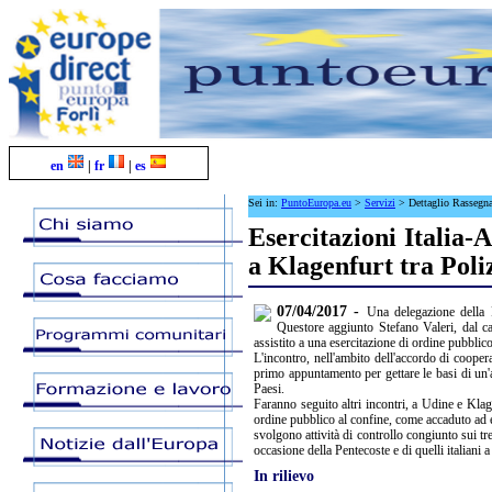
en
|
fr
|
es
Sei in:
PuntoEuropa.eu
>
Servizi
>
Dettaglio Rassegn
Esercitazioni Italia-
a Klagenfurt tra Poli
07/04/2017 -
Una delegazione della 
Questore aggiunto Stefano Valeri, dal c
assistito a una esercitazione di ordine pubblico
L'incontro, nell'ambito dell'accordo di coopera
primo appuntamento per gettare le basi di un'a
Paesi.
Faranno seguito altri incontri, a Udine e Kla
ordine pubblico al confine, come accaduto ad e
svolgono attività di controllo congiunto sui tr
occasione della Pentecoste e di quelli italiani a
In rilievo