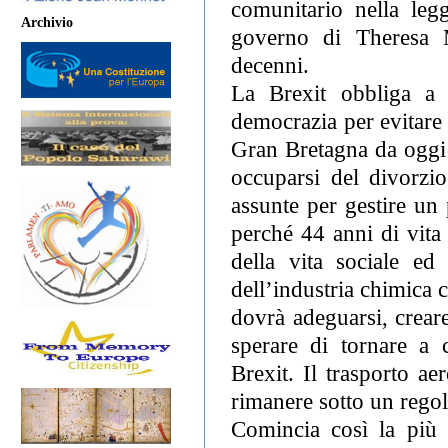
comunitario nella le
Archivio
governo di Theresa M
decenni.
La Brexit obbliga a t
democrazia per evitare 
Gran Bretagna da oggi 
occuparsi del divorzi
assunte per gestire un 
perché 44 anni di vita
della vita sociale e
dell’industria chimica
dovrà adeguarsi, crear
sperare di tornare a
Brexit. Il trasporto a
rimanere sotto un rego
Comincia così la più g