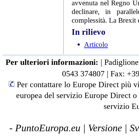
avvenuta nel Regno Un
declinare, in paralle
complessità. La Brexit è
In rilievo
Articolo
Per ulteriori informazioni:
|
Padiglione
0543 374807
|
Fax: +3
Per contattare lo Europe Direct più vi
europea del servizio Europe Direct o
servizio E
- PuntoEuropa.eu |
Versione
| S