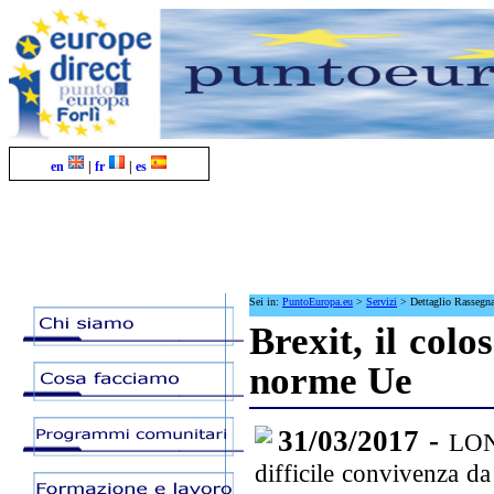
en
|
fr
|
es
Sei in:
PuntoEuropa.eu
>
Servizi
>
Dettaglio Rassegn
Brexit, il colo
norme Ue
31/03/2017 -
LOND
difficile convivenza da