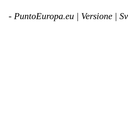
- PuntoEuropa.eu |
Versione
| S