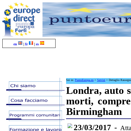
en
|
fr
|
es
Sei in:
PuntoEuropa.eu
>
Servizi
>
Dettaglio Rassegn
Londra, auto s
morti, compres
Birmingham
23/03/2017 -
Att