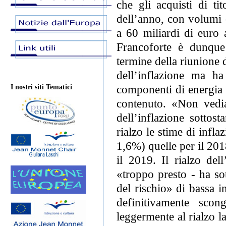
che gli acquisti di ti
dell’anno, con volumi 
a 60 miliardi di euro 
Francoforte è dunque 
termine della riunione 
dell’inflazione ma ha
componenti di energia 
I nostri siti Tematici
contenuto. «Non vedia
dell’inflazione sottos
rialzo le stime di infl
1,6%) quelle per il 201
il 2019. Il rialzo de
«troppo presto - ha sot
del rischio» di bassa i
definitivamente scon
leggermente al rialzo l