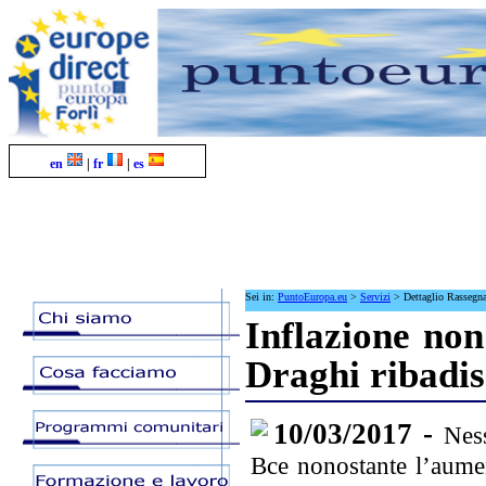
en
|
fr
|
es
Sei in:
PuntoEuropa.eu
>
Servizi
>
Dettaglio Rassegn
Inflazione non
Draghi ribadis
10/03/2017 -
Nes
Bce nonostante l’aumen