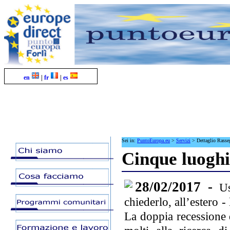
en
|
fr
|
es
Sei in:
PuntoEuropa.eu
>
Servizi
>
Dettaglio Rass
Cinque luoghi
28/02/2017 -
U
chiederlo, all’estero -
La doppia recessione 