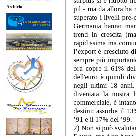
surplus si è ridotto 
Archivio
pil - ma da allora ha 
superato i livelli pre
Germania hanno mant
trend in crescita (m
rapidissima ma comun
l’export è cresciuto d
sempre più importante
ora copre il 61% del
dell'euro è quindi div
negli ultimi 18 anni
diventata la nostra 
commerciale, è intan
destini: assorbe il 13
’91 e il 17% del ’99.
2) Non si può svaluta