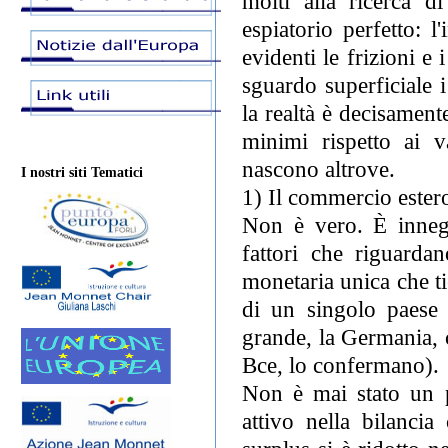
molti alla ricerca 
espiatorio perfetto: 
evidenti le frizioni e
sguardo superficiale 
la realtà è decisament
minimi rispetto ai v
nascono altrove.
I nostri siti Tematici
1) Il commercio estero
Non è vero. È innega
fattori che riguarda
monetaria unica che t
di un singolo paese 
grande, la Germania, c
Bce, lo confermano).
Non è mai stato un p
attivo nella bilanci