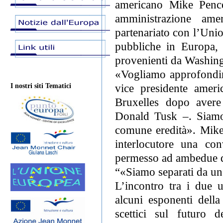
americano Mike Pence
amministrazione ame
partenariato con l’Unio
pubbliche in Europa, 
provenienti da Washingt
«Vogliamo approfondire
vice presidente ameri
I nostri siti Tematici
Bruxelles dopo avere 
Donald Tusk –. Siamo
comune eredità». Mike
interlocutore una con
permesso ad ambedue di 
“«Siamo separati da u
L’incontro tra i due 
alcuni esponenti dell
scettici sul futuro d