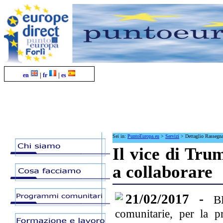
en
|
fr
|
es
Sei in:
PuntoEuropa.eu
>
Servizi
>
Dettaglio Rassegn
Il vice di Tru
a collaborare
21/02/2017 -
B
comunitarie, per la pr