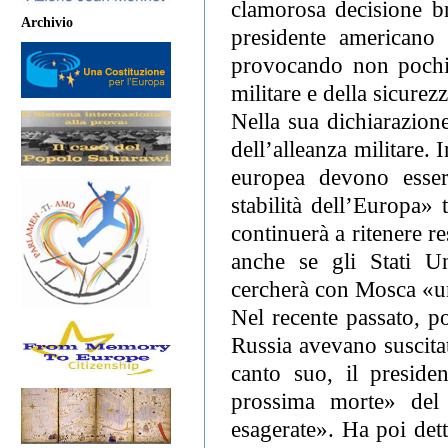
clamorosa decisione bri
Archivio
presidente americano
provocando non pochi i
militare e della sicurez
Nella sua dichiarazion
dell’alleanza militare.
europea devono essere
stabilità dell’Europa»
continuerà a ritenere re
anche se gli Stati U
cercherà con Mosca «u
Nel recente passato, p
Russia avevano suscita
canto suo, il preside
prossima morte» del 
esagerate». Ha poi det