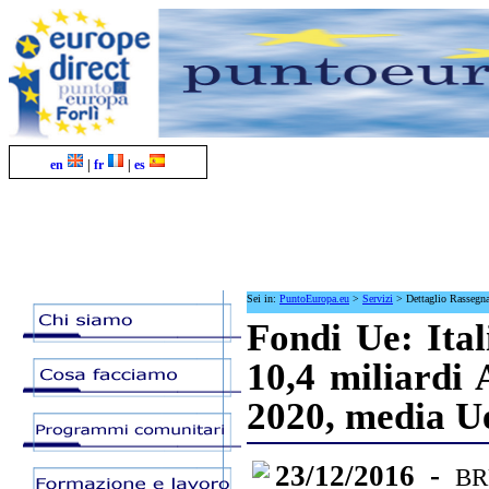
en
|
fr
|
es
Sei in:
PuntoEuropa.eu
>
Servizi
>
Dettaglio Rassegn
Fondi Ue: Ital
10,4 miliardi
2020, media U
23/12/2016 -
BR