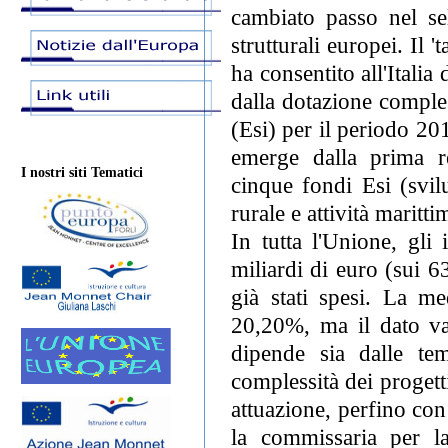
cambiato passo nel se
strutturali europei. Il 
ha consentito all'Italia
dalla dotazione comples
(Esi) per il periodo 20
emerge dalla prima re
I nostri siti Tematici
cinque fondi Esi (svil
rurale e attività maritti
In tutta l'Unione, gli
miliardi di euro (sui 6
già stati spesi. La me
20,20%, ma il dato va
dipende sia dalle te
complessità dei progett
attuazione, perfino co
la commissaria per la