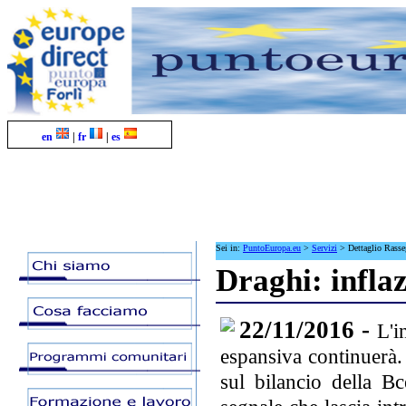
en
|
fr
|
es
Sei in:
PuntoEuropa.eu
>
Servizi
>
Dettaglio Rass
Draghi: inflaz
22/11/2016 -
L'i
espansiva continuerà.
sul bilancio della B