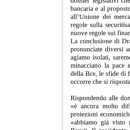
dossier legislativi c
bancaria e al propost
all’Unione dei mercat
regole sulla securitis
nuove regole sui fina
La conclusione di Dra
pronunciate diversi a
agiamo isolati, sarem
minacciano la pace e
della Bce, le sfide di
occorre che si rispos
Rispondendo alle dom
«è ancora molto diff
proiezioni economiche
«abbiamo già visto n