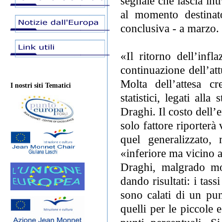
segnale che lascia in
al momento destinat
conclusiva - a marzo.
«Il ritorno dell’infl
continuazione dell’att
Molta dell’attesa cre
I nostri siti Tematici
statistici, legati all
Draghi. Il costo dell’e
solo fattore riporterà
quel generalizzato,
«inferiore ma vicino a
Draghi, malgrado molt
dando risultati: i tass
sono calati di un pu
quelli per le piccole