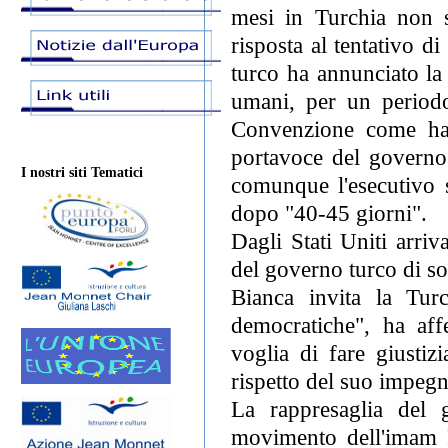
mesi in Turchia non s
risposta al tentativo di
turco ha annunciato la
umani, per un periodo
Convenzione come ha f
portavoce del govern
I nostri siti Tematici
comunque l'esecutivo s
dopo "40-45 giorni".
Dagli Stati Uniti arri
del governo turco di s
Bianca invita la Turc
democratiche", ha aff
voglia di fare giustiz
rispetto del suo impeg
La rappresaglia del 
movimento dell'imam F