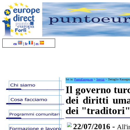
en
|
fr
|
es
Sei in:
PuntoEuropa.eu
>
Servizi
>
Dettaglio Rassegn
Il governo tu
dei diritti um
dei "traditori
22/07/2016 -
All'