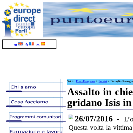
en
|
fr
|
es
Sei in:
PuntoEuropa.eu
>
Servizi
>
Dettaglio Rassegn
Assalto in chie
gridano Isis i
26/07/2016 -
L’
Questa volta la vittima