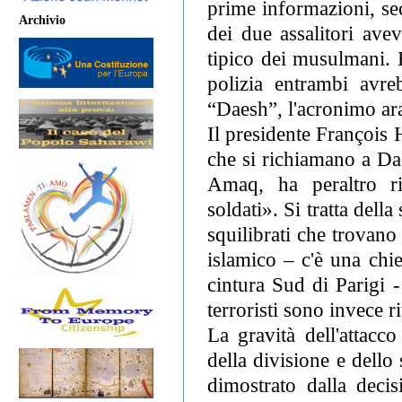
prime informazioni, se
Archivio
dei due assalitori ave
tipico dei musulmani. E
polizia entrambi avr
“Daesh”, l'acronimo ara
Il presidente François 
che si richiamano a Dae
Amaq, ha peraltro ri
soldati». Si tratta dell
squilibrati che trovano
islamico – c'è una chie
cintura Sud di Parigi -
terroristi sono invece r
La gravità dell'attacco
della divisione e dello 
dimostrato dalla decis